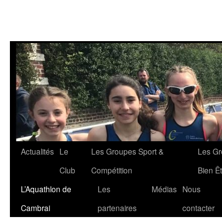
Aller
Actualités
Le
Les Groupes Sport &
Les Gr
au
Club
Compétition
Bien Êt
contenu
L’Aquathlon de
Les
Médias
Nous
Cambrai
partenaires
contacter