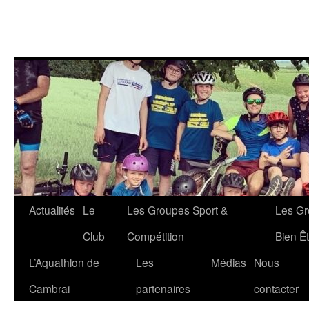
Aller
Actualités
Le
Les Groupes Sport &
Les Gr
au
Club
Compétition
Bien Êt
contenu
L’Aquathlon de
Les
Médias
Nous
Cambrai
partenaires
contacter