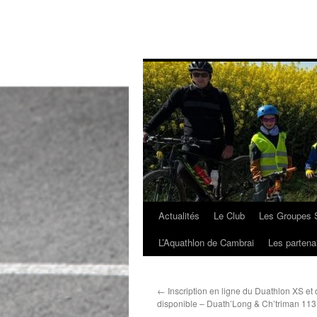
Actualités
Le Club
Les Groupes S
Aller
L’Aquathlon de Cambrai
Les partena
au
contenu
←
Inscription en ligne du Duathlon XS et 
disponible – Duath’Long & Ch’triman 11