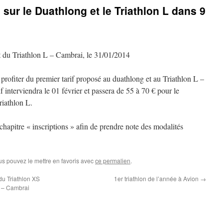
fs sur le Duathlong et le Triathlon L dans 9
t du Triathlon L – Cambrai, le 31/01/2014
 profiter du premier tarif proposé au duathlong et au Triathlon L –
f interviendra le 01 février et passera de 55 à 70 € pour le
riathlon L.
chapitre « inscriptions » afin de prendre note des modalités
us pouvez le mettre en favoris avec
ce permalien
.
du Triathlon XS
1er triathlon de l’année à Avion
→
3 – Cambrai