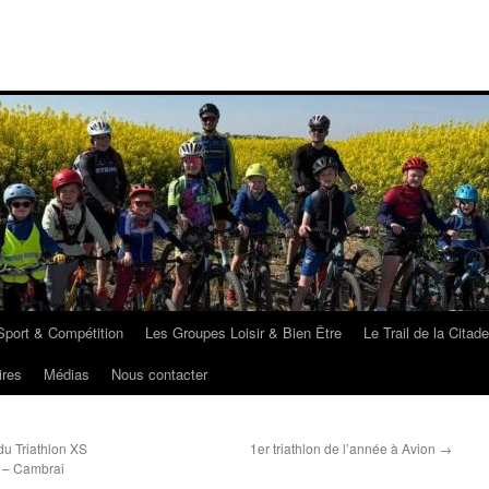
port & Compétition
Les Groupes Loisir & Bien Être
Le Trail de la Citade
ires
Médias
Nous contacter
du Triathlon XS
1er triathlon de l’année à Avion
→
3 – Cambrai