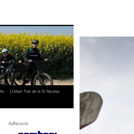
lle
L’Urban Trail de la St Nicolas
Adhesion