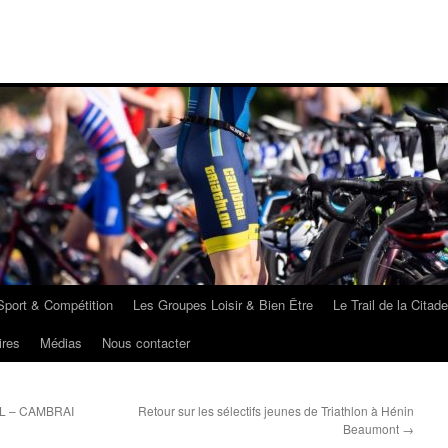
port & Compétition
Les Groupes Loisir & Bien Être
Le Trail de la Citade
ires
Médias
Nous contacter
n L – CAMBRAI
Retour sur les sélectifs jeunes de Triathlon à Hénin
Beaumont
→