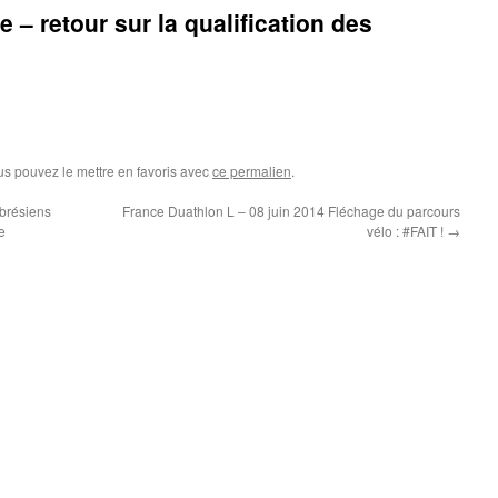
 – retour sur la qualification des
us pouvez le mettre en favoris avec
ce permalien
.
mbrésiens
France Duathlon L – 08 juin 2014 Fléchage du parcours
e
vélo : ‪#‎FAIT‬ !
→