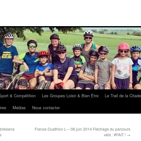
port & Compétition
Les Groupes Loisir & Bien Être
Le Trail de la Citade
ires
Médias
Nous contacter
mbrésiens
France Duathlon L – 08 juin 2014 Fléchage du parcours
e
vélo : ‪#‎FAIT‬ !
→