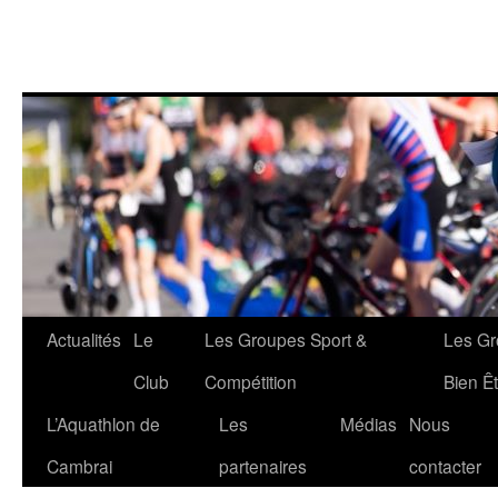
Aller
Actualités
Le
Les Groupes Sport &
Les Gr
au
Club
Compétition
Bien Êt
contenu
L’Aquathlon de
Les
Médias
Nous
Cambrai
partenaires
contacter