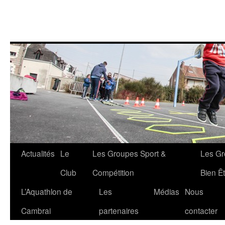
Aller
Actualités
Le
Les Groupes Sport &
Les Gr
au
Club
Compétition
Bien Êt
contenu
L’Aquathlon de
Les
Médias
Nous
Cambrai
partenaires
contacter