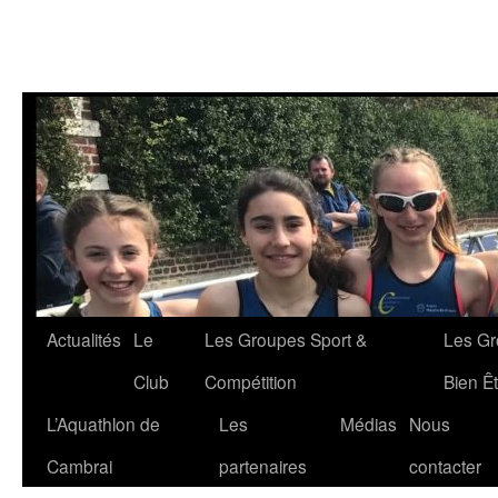
Aller
Actualités
Le
Les Groupes Sport &
Les Gr
au
Club
Compétition
Bien Êt
contenu
L’Aquathlon de
Les
Médias
Nous
Cambrai
partenaires
contacter