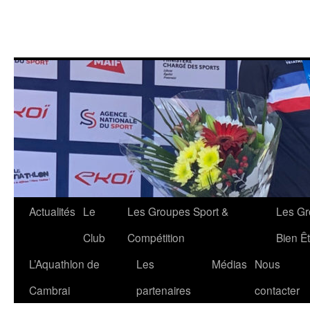
Aller
Actualités
Le
Les Groupes Sport &
Les Gr
au
Club
Compétition
Bien Êt
contenu
L’Aquathlon de
Les
Médias
Nous
Cambrai
partenaires
contacter