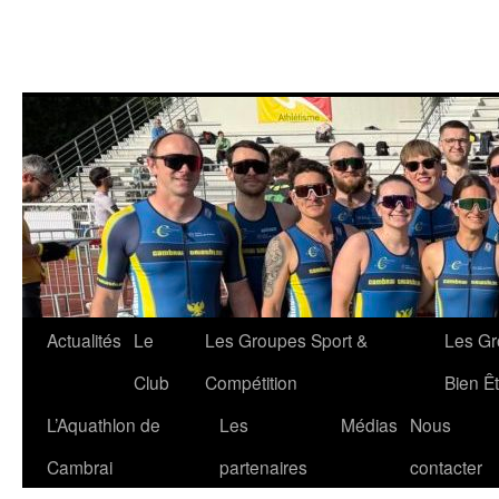
Aller
Actualités
Le
Les Groupes Sport &
Les Gr
au
Club
Compétition
Bien Êt
contenu
L’Aquathlon de
Les
Médias
Nous
Cambrai
partenaires
contacter