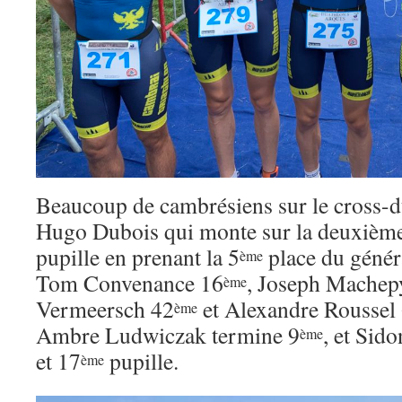
Beaucoup de cambrésiens sur le cross-d
Hugo Dubois qui monte sur la deuxièm
pupille en prenant la 5
place du génér
ème
Tom Convenance 16
, Joseph Machep
ème
Vermeersch 42
et Alexandre Roussel
ème
Ambre Ludwiczak termine 9
, et Sid
ème
et 17
pupille.
ème