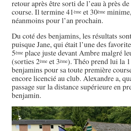
retour après être sorti de l’eau à près de
course. Il termine 41
et 30
minime,
ème
ème
néanmoins pour l’an prochain.
Du coté des benjamins, les résultats so
puisque Jane, qui était l’une des favorit
5
place juste devant Ambre malgré leur
ème
(sorties 2
et 3
). Théo prend lui la 
ème
ème
benjamins pour sa toute première course,
encore licencié au club. Alexandre a, qua
passage sur la distance supérieure en pr
benjamin.