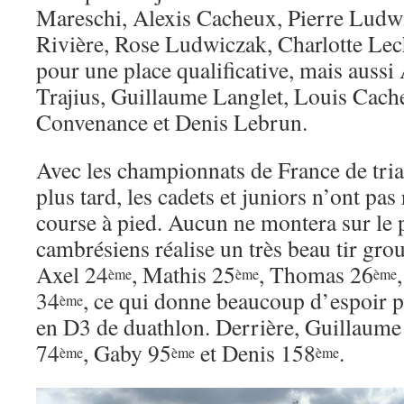
Mareschi, Alexis Cacheux, Pierre Lud
Rivière, Rose Ludwiczak, Charlotte Lech
pour une place qualificative, mais aussi
Trajius, Guillaume Langlet, Louis Cach
Convenance et Denis Lebrun.
Avec les championnats de France de tri
plus tard, les cadets et juniors n’ont pas
course à pied. Aucun ne montera sur le
cambrésiens réalise un très beau tir gro
Axel 24
, Mathis 25
, Thomas 26
ème
ème
ème
34
, ce qui donne beaucoup d’espoir p
ème
en D3 de duathlon. Derrière, Guillaume
74
, Gaby 95
et Denis 158
.
ème
ème
ème