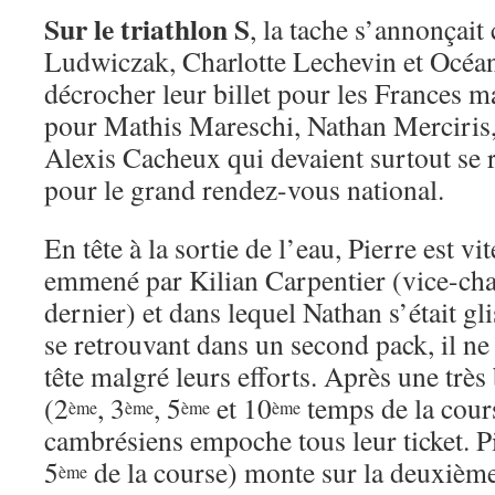
Sur le triathlon S
, la tache s’annonçai
Ludwiczak, Charlotte Lechevin et Océa
décrocher leur billet pour les Frances 
pour Mathis Mareschi, Nathan Merciris,
Alexis Cacheux qui devaient surtout se r
pour le grand rendez-vous national.
En tête à la sortie de l’eau, Pierre est v
emmené par Kilian Carpentier (vice-ch
dernier) et dans lequel Nathan s’était gl
se retrouvant dans un second pack, il ne
tête malgré leurs efforts. Après une très 
(2
, 3
, 5
et 10
temps de la cours
ème
ème
ème
ème
cambrésiens empoche tous leur ticket. P
5
de la course) monte sur la deuxiè
ème