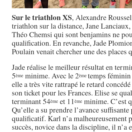
Sur le triathlon XS
, Alexandre Roussel 
triathlon sur la distance, Jane Lanciau
Théo Chemsi qui sont benjamins ne pou
qualification. En revanche, Jade Plomion
Poulain venait chercher une des places qu
Jade réalise le meilleur résultat en term
5
minime. Avec le 2
temps féminin s
ème
ème
elle a très vite rattrapé le retard concéd
son ticket pour les Frances. Elise se qua
terminant 54
et 11
minime. C’est qu
ème
ème
Qu’elle a su prendre l’avance suffisante 
qualificatif. Karl n’a malheureusement
succès, novice dans la discipline, il n’a